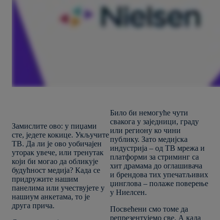
Било би немогуће чути
свакога у заједници, граду
Замислите ово: у пиџами
или региону ко чини
сте, једете кокице. Укључите
публику. Зато медијска
ТВ. Да ли је ово уобичајен
индустрија – од ТВ мрежа и
уторак увече, или тренутак
платформи за стриминг са
који би могао да обликује
хит драмама до оглашивача
будућност медија? Када се
и брендова тих упечатљивих
придружите нашим
џинглова – полаже поверење
панелима или учествујете у
у Ниелсен.
нашиум анкетама, то је
друга прича.
Посвећени смо томе да
репрезентујемо све. А када