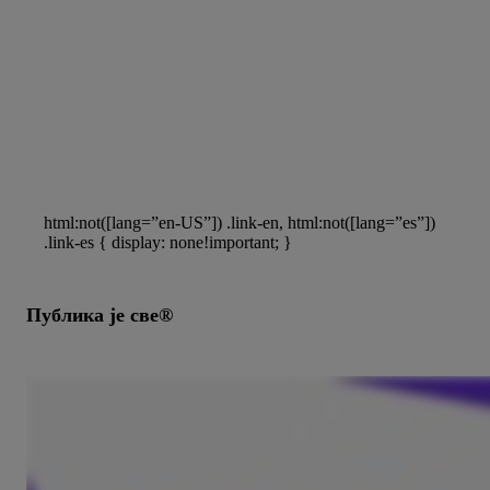
панелима и анкетама
Обликујте будућност медија
Медијска публика је све™
html:not([lang=”en-US”]) .link-en, html:not([lang=”es”])
.link-es { display: none!important; }
Публика је све®