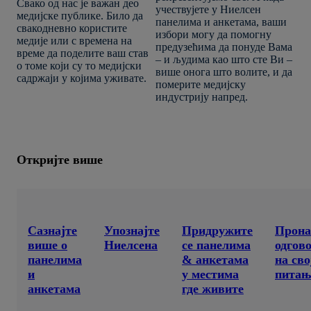
Свако од нас је важан део
учествујете у Ниелсен
медијске публике. Било да
панелима и анкетама, ваши
свакодневно користите
избори могу да помогну
медије или с времена на
предузећима да понуде Вама
време да поделите ваш став
– и људима као што сте Ви –
о томе који су то медијски
више онога што волите, и да
садржаји у којима уживате.
померите медијску
индустрију напред.
Откријте више
Сазнајте
Упознајте
Придружите
Прона
више о
Ниелсена
се панелима
одгов
панелима
& анкетама
на сво
и
у местима
питањ
анкетама
где живите