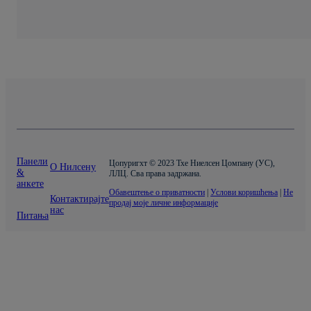
Панели
Цопyригхт © 2023 Тхе Ниелсен Цомпанy (УС),
О Нилсену
&
ЛЛЦ. Сва права задржана.
анкете
Обавештење о приватности
|
Услови коришћења
|
Не
Контактирајте
продај моје личне информације
нас
Питања