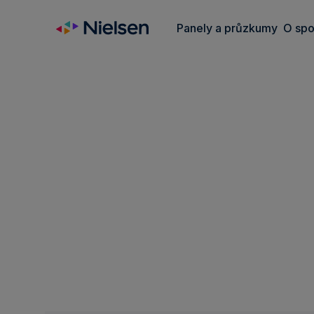
Skip
to
Panely a průzkumy
O spo
content
O společnosti Nielsen