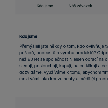
Kdo jsme
Náš závazek
Kdo jsme
Přemýšleli jste někdy o tom, kdo ovlivňuje t
pořadů, podcastů a výrobu produktů? Odpověď
než 90 let se společnost Nielsen obrací na oby
sledují, poslouchají, kupují, na co klikají a č
dozvídáme, využíváme k tomu, abychom fir
mezi vámi jako konzumenty a médii či produk