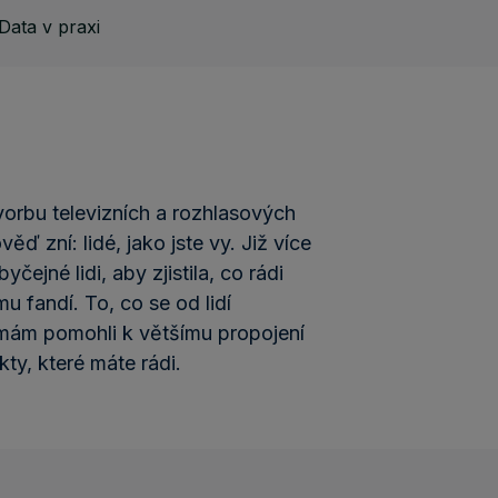
Data v praxi
vorbu televizních a rozhlasových
 zní: lidé, jako jste vy. Již více
čejné lidi, aby zjistila, co rádi
emu fandí. To, co se od lidí
mám pomohli k většímu propojení
ty, které máte rádi.