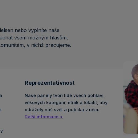
Nielsen nebo vyplníte naše
ouchat všem možným hlasům,
 komunitám, v nichž pracujeme.
Reprezentativnost
a
Naše panely tvoří lidé všech pohlaví,
věkových kategorií, etnik a lokalit, aby
e
odrážely náš svět a publika v něm.
Další informace >
ty