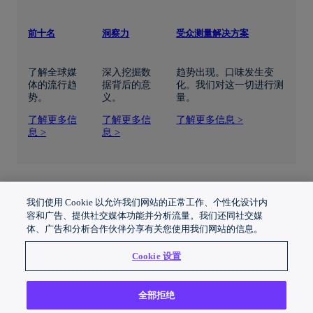
前十名
洞察力
受众测量解决方案
了解全球媒
深入挖掘数
趋势出现。口味发生变
体的流行趋
据背后的意
化。我们对这一切进行测
势。
义。
量。
了解更多信
了解更多信
了解更多信息 >
息 >
息 >
我们使用 Cookie 以允许我们网站的正常工作、个性化设计内
容和广告、提供社交媒体功能并分析流量。我们还同社交媒
体、广告和分析合作伙伴分享有关您使用我们网站的信息。
Cookie 设置
小组和调
关于尼尔
Copyright © 2023年尼尔森公司（美国）有限公司。保
全部拒绝
查
森
留所有权利。